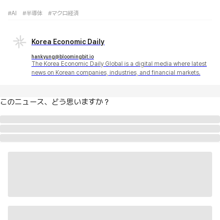
#AI
#半導体
#マクロ経済
Korea Economic Daily
hankyung@bloomingbit.io
The Korea Economic Daily Global is a digital media where latest
news on Korean companies, industries, and financial markets.
このニュース、どう思いますか？