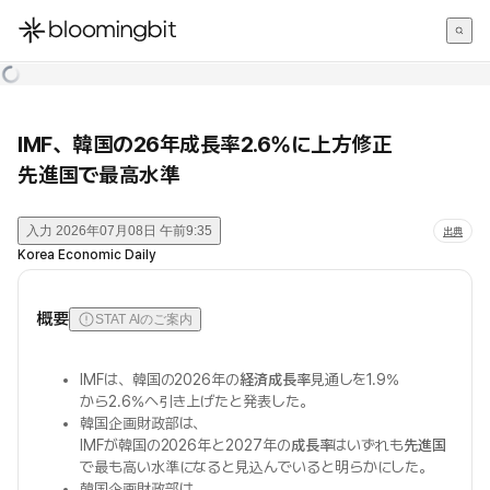
한국어
English
日本語
IMF、韓国の26年成長率2.6%に上方修正
先進国で最高水準
入力
2026年07月08日 午前9:35
出典
Korea Economic Daily
概要
STAT AIのご案内
IMFは、韓国の2026年の
経済成長率
見通しを1.9%
から2.6%へ引き上げたと発表した。
韓国企画財政部は、
IMFが韓国の2026年と2027年の
成長率
はいずれも
先進国
で最も高い水準になると見込んでいると明らかにした。
韓国企画財政部は、