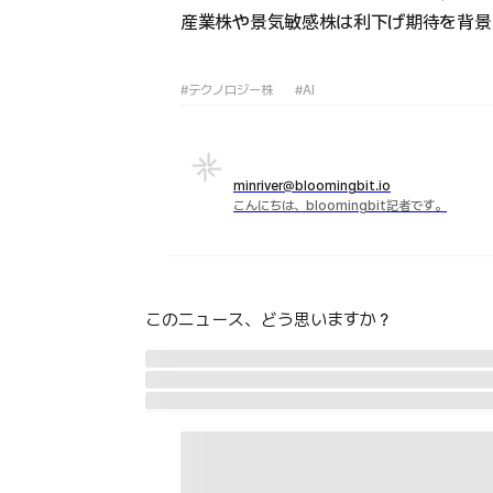
産業株や景気敏感株は利下げ期待を背景
#テクノロジー株
#AI
minriver@bloomingbit.io
こんにちは、bloomingbit記者です。
このニュース、どう思いますか？