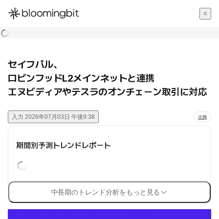
한국어
English
日本語
セイフパル、
ロビンフッドL2メインネットと連携
エヌビディアやテスラのオンチェーン取引に対応
入力
2026年07月03日 午後9:38
出典
期間別予測トレンドレポート
中長期のトレンド分析をもっと見る