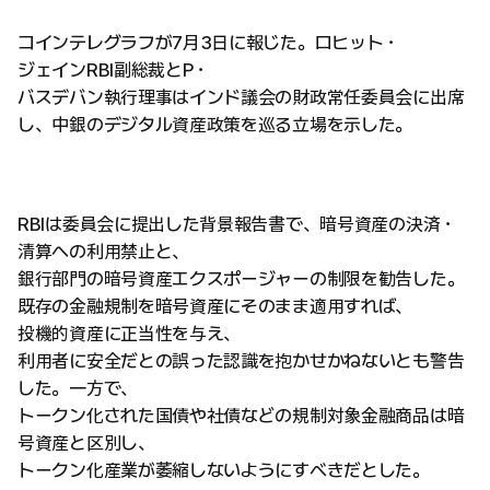
コインテレグラフが7月3日に報じた。ロヒット・
ジェインRBI副総裁とP・
バスデバン執行理事はインド議会の財政常任委員会に出席
し、中銀のデジタル資産政策を巡る立場を示した。
RBIは委員会に提出した背景報告書で、暗号資産の決済・
清算への利用禁止と、
銀行部門の暗号資産エクスポージャーの制限を勧告した。
既存の金融規制を暗号資産にそのまま適用すれば、
投機的資産に正当性を与え、
利用者に安全だとの誤った認識を抱かせかねないとも警告
した。一方で、
トークン化された国債や社債などの規制対象金融商品は暗
号資産と区別し、
トークン化産業が萎縮しないようにすべきだとした。