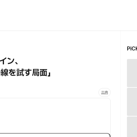
Pi
イン、
持線を試す局面」
出典