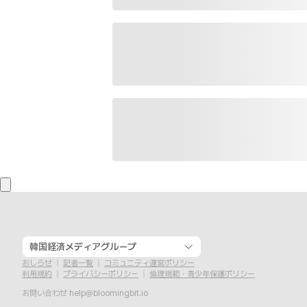
韓国経済メディアグループ
おしらせ
記者一覧
コミュニティ運営ポリシー
利用規約
プライバシーポリシー
倫理規範・青少年保護ポリシー
お問い合わせ
help@bloomingbit.io