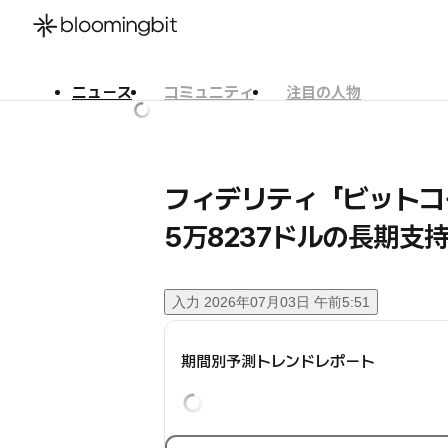
ニュース
コミュニティ
注目の人物
한국어
English
日本語
フィデリティ「ビットコ
5万8237ドルの長期支
入力
2026年07月03日 午前5:51
期間別予測トレンドレポート