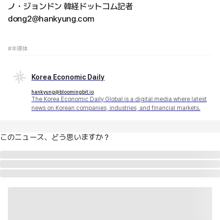
ノ・ジョンドン 韓経ドットコム記者
dong2@hankyung.com
#半導体
Korea Economic Daily
hankyung@bloomingbit.io
The Korea Economic Daily Global is a digital media where latest
news on Korean companies, industries, and financial markets.
このニュース、どう思いますか？