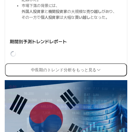
市場下落の背景には、
外国人投資家
と
機関投資家
の大規模な
売り越し
があり、
その一方で
個人投資家
は大幅な
買い越し
となった。
期間別予測トレンドレポート
中長期のトレンド分析をもっと見る