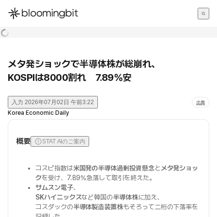
한국어
English
日本語
メタ発ショックで半導体株が総崩れ、
KOSPIは8000割れ 7.89%安
入力
2026年07月02日 午前3:22
出典
Korea Economic Daily
概要
STAT AIのご案内
コスピ指数は
米国発の半導体過剰投資懸念
と
メタ発ショッ
ク
を受け、7.89%急落して取引を終えた。
サムスン電子
、
SKハイニックス
など韓国の
半導体株
に加え、
コスダックの
半導体製造装置株
もそろって二桁の下落率を
記録した。