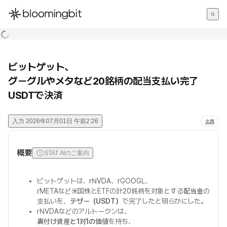
한국어
English
日本語
ビットゲット、
グーグルやメタなど20銘柄の配当支払い完了
USDTで決済
入力
2026年07月01日 午前2:26
出典
概要
STAT AIのご案内
ビットゲットは、rNVDA、rGOOGL、
rMETAなど米国株とETFの計20銘柄を対象とする
配当金
の
支払いを、
テザー（USDT）
で完了したと明らかにした。
rNVDAなどのアルトークンは、
裏付け資産と1対1の価値
を持ち、