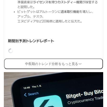
準備資産は
ライセンスを持つカストディー機関
が保管する
と説明した。
ビットゲットはアルトークンに
週末取引機能
を導入し、
アップル、テスラ、
エヌビディアなど20銘柄に適用したと伝えた。
期間別予測トレンドレポート
中長期のトレンド分析をもっと見る