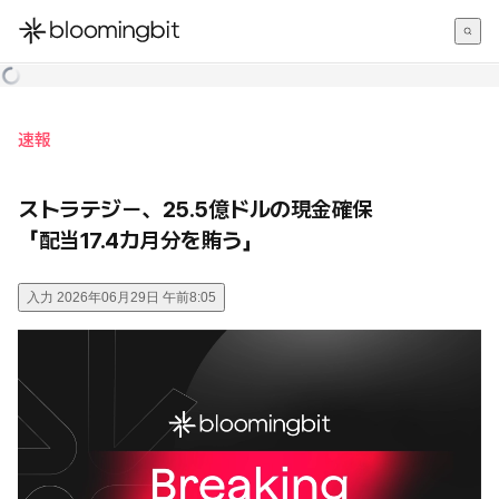
한국어
English
日本語
速報
ストラテジー、25.5億ドルの現金確保
「配当17.4カ月分を賄う」
入力
2026年06月29日 午前8:05