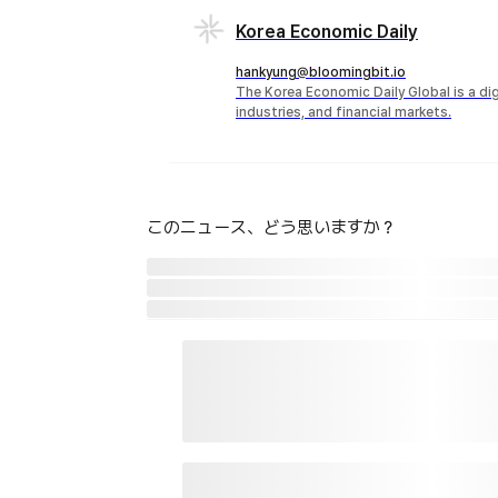
Korea Economic Daily
hankyung@bloomingbit.io
The Korea Economic Daily Global is a d
industries, and financial markets.
このニュース、どう思いますか？