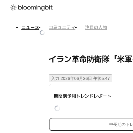
ニュース
コミュニティ
注目の人物
한국어
English
日本語
イラン革命防衛隊「米軍
入力
2026年06月26日 午後5:47
期間別予測トレンドレポート
中長期のト