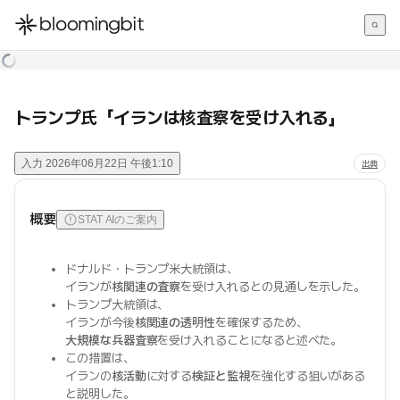
한국어
English
日本語
トランプ氏「イランは核査察を受け入れる」
入力
2026年06月22日 午後1:10
出典
概要
STAT AIのご案内
ドナルド・トランプ米大統領は、
イランが
核関連の査察
を受け入れるとの見通しを示した。
トランプ大統領は、
イランが今後
核関連の透明性
を確保するため、
大規模な兵器査察
を受け入れることになると述べた。
この措置は、
イランの
核活動
に対する
検証と監視
を強化する狙いがある
と説明した。