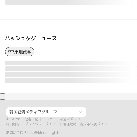
ハッシュタグニュース
#中東地政学
韓国経済メディアグループ
おしらせ
記者一覧
コミュニティ運営ポリシー
利用規約
プライバシーポリシー
倫理規範・青少年保護ポリシー
お問い合わせ
help@bloomingbit.io