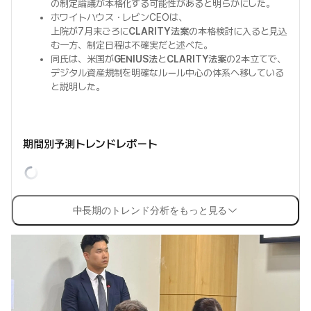
の制定論議が本格化する可能性があると明らかにした。
ホワイトハウス・レビンCEOは、
上院が7月末ごろに
CLARITY法案
の本格検討に入ると見込
む一方、制定日程は不確実だと述べた。
同氏は、米国が
GENIUS法
と
CLARITY法案
の2本立てで、
デジタル資産規制を明確なルール中心の体系へ移している
と説明した。
期間別予測トレンドレポート
中長期のトレンド分析をもっと見る