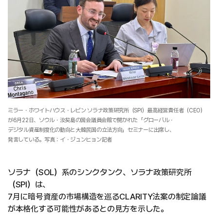
ミラー・ホワイトハウス・レビン ソラナ政策研究所（SPI）最高経営責任者（CEO）
が6月22日、ソウル・汝矣島の国会議員会館で開かれた「グローバル・
デジタル資産制度化の動向と大韓民国の立法方向」セミナーに出席し、
発言している。写真：イ・ジュンヒョン記者
ソラナ（SOL）系のシンクタンク、ソラナ政策研究所
（SPI）は、
7月に暗号資産の市場構造を巡るCLARITY法案の制定論議
が本格化する可能性があるとの見方を示した。