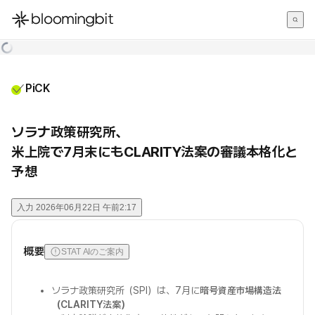
한국어
English
日本語
PiCK
ソラナ政策研究所、
米上院で7月末にもCLARITY法案の審議本格化と
予想
入力
2026年06月22日 午前2:17
概要
STAT AIのご案内
ソラナ政策研究所（SPI）は、7月に
暗号資産市場構造法
（CLARITY法案）