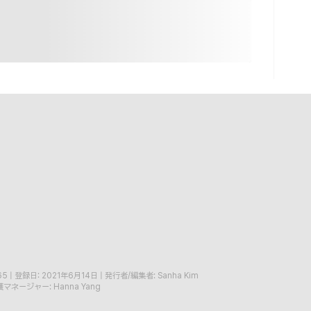
65
|
登録日: 2021年6月14日
|
発行者/編集者: Sanha Kim
マネージャー: Hanna Yang