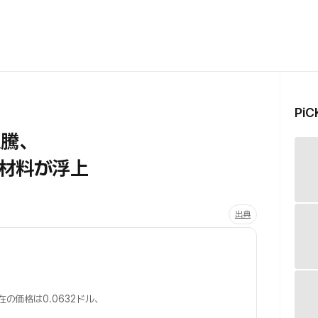
Pi
急騰、
材料が浮上
出典
在の価格は0.0632ドル、
。