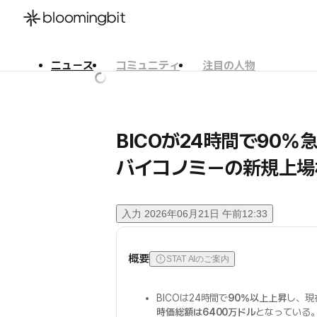
ニュース
コミュニティ
注目の人物
한국어
English
日本語
BICOが24時間で90%
バイコノミーの新規上場
入力
2026年06月21日 午前12:33
概要
STAT AIのご案内
BICOは24時間で
90%以上上昇
し、現
時価総額は6400万ドル
となっている