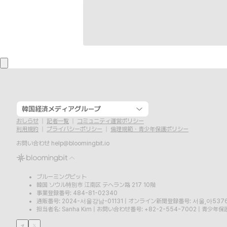
韓国経済メディアグループ
おしらせ
記者一覧
コミュニティ運営ポリシー
利用規約
プライバシーポリシー
倫理規範・青少年保護ポリシー
お問い合わせ
help@bloomingbit.io
ブルーミングビット
韓国 ソウル特別市 江南区 テヘラン路 217 10階
事業登録番号: 484-81-02340
通販番号: 2024-서울강남-01131
|
オンライン新聞登録番号: 서울,아537
担当者名: Sanha Kim
|
お問い合わせ番号: +82-2-554-7002
|
青少年保護