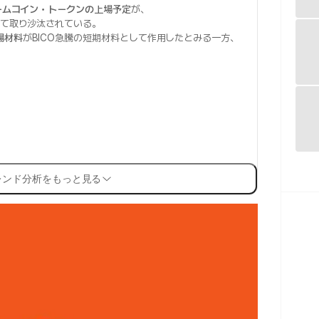
ミームコイン・トークンの上場予定
が、
して取り沙汰されている。
場材料
がBICO急騰の短期材料として作用したとみる一方、
レンド分析をもっと見る