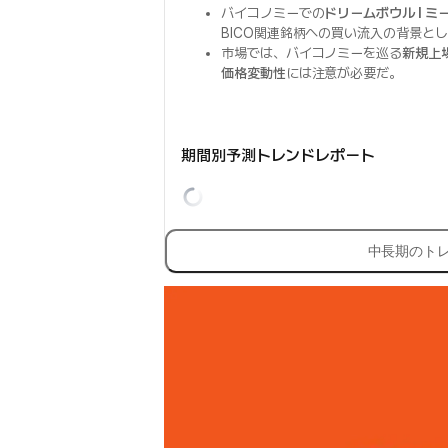
バイコノミーでの
ドリームボウル I 
BICO関連銘柄への買い流入の背景と
市場では、バイコノミーを巡る
新規上
価格変動性
には注意が必要だ。
期間別予測トレンドレポート
中長期のト