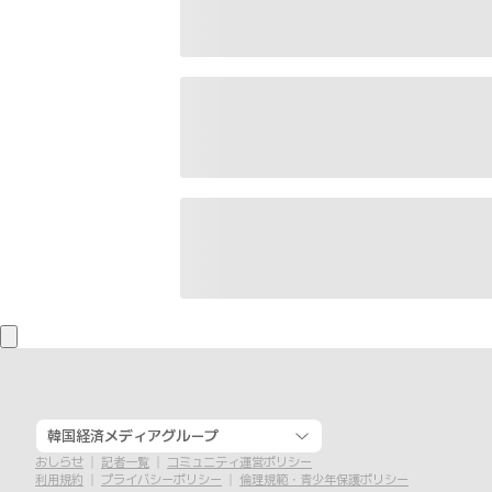
韓国経済メディアグループ
おしらせ
記者一覧
コミュニティ運営ポリシー
利用規約
プライバシーポリシー
倫理規範・青少年保護ポリシー