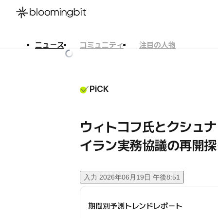
ニュース
コミュニティ
注目の人物
한국어
English
日本語
PiCK
ウィトコフ氏とクシュナ
イラン実務協議の再開探
入力
2026年06月19日 午後8:51
期間別予測トレンドレポート