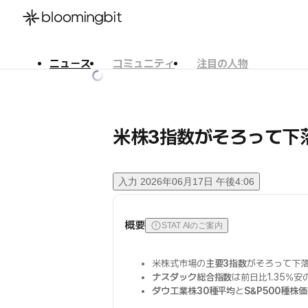
ニュース
コミュニティ
注目の人物
한국어
English
日本語
米株3指数がそろって下落
入力
2026年06月17日 午後4:06
概要
STAT AIのご案内
米株式市場の
主要3指数
がそろって下
ナスダック総合指数
は前日比1.35%安
ダウ工業株30種平均
と
S&P500種株