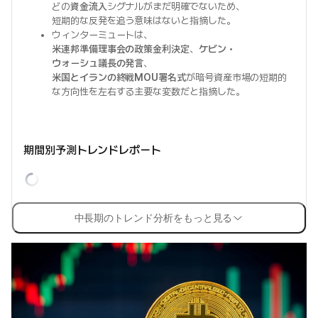
どの
資金流入
シグナルがまだ明確でないため、
短期的な反発を追う意味はないと指摘した。
ウィンターミュートは、
米連邦準備理事会の政策金利決定
、
ケビン・
ウォーシュ議長の発言
、
米国とイランの終戦MOU署名式
が暗号資産市場の短期的
な方向性を左右する主要な変数だと指摘した。
期間別予測トレンドレポート
中長期のトレンド分析をもっと見る