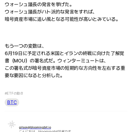
ウォーシュ議長の発言を挙げた。
ウォーシュ議長がハト派的な発言をすれば、
暗号資産市場に追い風となる可能性が高いとみている。
もう一つの変数は、
6月19日に予定される米国とイランの終戦に向けた了解覚
書（MOU）の署名式だ。ウィンターミュートは、
この署名式が暗号資産市場の短期的な方向性を左右する重
要な要因になると分析した。
#ETFの動き
BTC
gilson@bloomingbit.io
こんにちは、bloomingbit記者です。