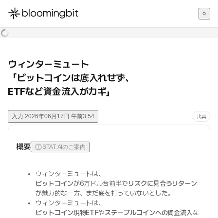
한국어
English
日本語
ウィンターミュート
「ビットコインは底入れせず、
ETFなど資金流入がカギ」
入力
2026年06月17日 午前3:54
出典
概要
STAT AIのご案内
ウィンターミュートは、
ビットコイン
が6万ドル台前半で
リスクに見合うリターン
が魅力的な一方、まだ
底
を打っていないとした。
ウィンターミュートは、
ビットコイン現物ETF
や
ステーブルコインへの資金流入
な