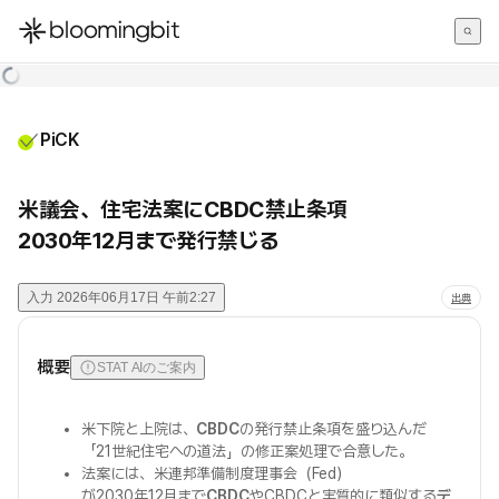
한국어
English
日本語
PiCK
米議会、住宅法案にCBDC禁止条項
2030年12月まで発行禁じる
入力
2026年06月17日 午前2:27
出典
概要
STAT AIのご案内
米下院と上院は、
CBDC
の発行禁止条項を盛り込んだ
「21世紀住宅への道法」の修正案処理で合意した。
法案には、米連邦準備制度理事会（Fed）
が2030年12月まで
CBDC
やCBDCと実質的に類似する
デ