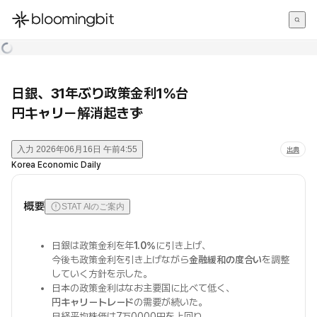
한국어
English
日本語
日銀、31年ぶり政策金利1%台
円キャリー解消起きず
入力
2026年06月16日 午前4:55
出典
Korea Economic Daily
概要
STAT AIのご案内
日銀は政策金利を年
1.0%
に引き上げ、
今後も政策金利を引き上げながら
金融緩和の度合い
を調整
していく方針を示した。
日本の政策金利はなお主要国に比べて低く、
円キャリートレード
の需要が続いた。
日経平均株価は7万0000円を上回り、