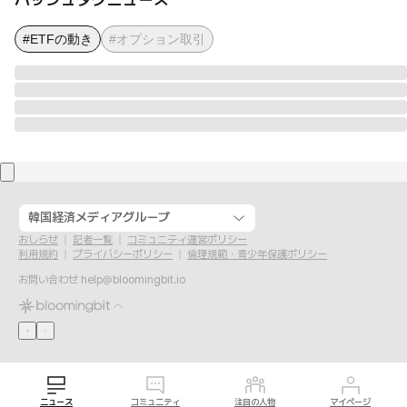
#ETFの動き
#オプション取引
韓国経済メディアグループ
おしらせ
記者一覧
コミュニティ運営ポリシー
利用規約
プライバシーポリシー
倫理規範・青少年保護ポリシー
お問い合わせ
help@bloomingbit.io
ニュース
コミュニティ
注目の人物
マイページ