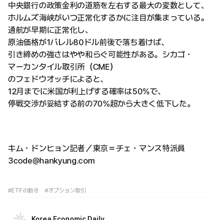
中央銀行の政策金利の道筋を左右する最大の変数として、
ホルムズ海峡がいつ正常化するかに注目が集まっている。
通航が早期に正常化し、
原油価格が1バレル80ドル前後で落ち着けば、
引き締めの強さはやや和らぐ可能性がある。シカゴ・
マーカンタイル取引所（CME）
のフェドウオッチによると、
12月までに米国が利上げする確率は50%で、
停戦交渉が妥結する前の70%超から大きく低下した。
キム・ドンヒョン記者／東京＝チェ・マンス特派員
3code@hankyung.com
#ETFの動き
#オプション取引
Korea Economic Daily