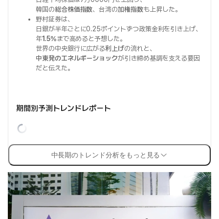
韓国の
総合株価指数
、台湾の
加権指数
も上昇した。
野村証券は、
日銀が半年ごとに0.25ポイントずつ政策金利を引き上げ、
年
1.5%
まで高めると予想した。
世界の中央銀行に広がる
利上げ
の流れと、
中東発のエネルギーショック
が引き締め基調を支える要因
だと伝えた。
期間別予測トレンドレポート
中長期のトレンド分析をもっと見る