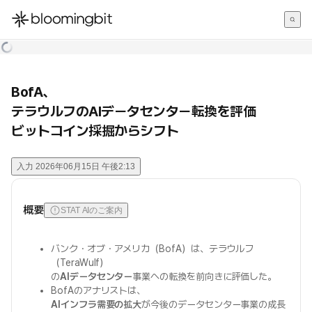
한국어
English
日本語
BofA、
テラウルフのAIデータセンター転換を評価
ビットコイン採掘からシフト
入力
2026年06月15日 午後2:13
概要
STAT AIのご案内
バンク・オブ・アメリカ（BofA）は、テラウルフ
（TeraWulf）
の
AIデータセンター
事業への転換を前向きに評価した。
BofAのアナリストは、
AIインフラ需要の拡大
が今後のデータセンター事業の成長