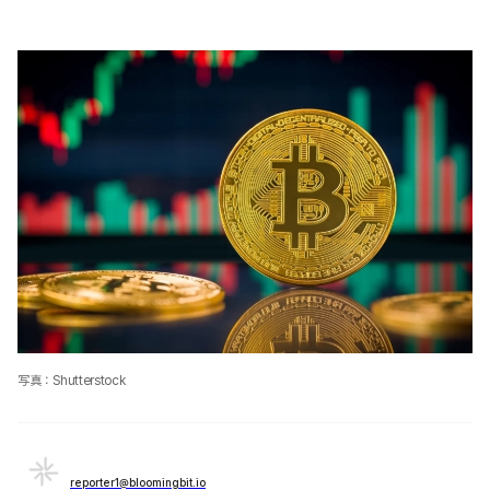
写真：Shutterstock
reporter1@bloomingbit.io