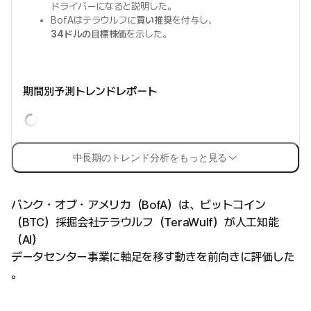
ドライバーになると説明した。
BofAはテラウルフに
買い推奨
を付与し、
34ドルの目標株価
を示した。
期間別予測トレンドレポート
中長期のトレンド分析をもっと見る
バンク・オブ・アメリカ（BofA）は、ビットコイン
（BTC）採掘会社テラウルフ（TeraWulf）が人工知能
（AI）
データセンター事業に軸足を移す動きを前向きに評価した
。