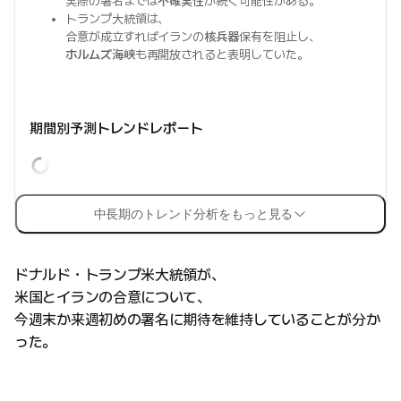
実際の署名までは
不確実性
が続く可能性がある。
トランプ大統領は、
合意が成立すればイランの
核兵器
保有を阻止し、
ホルムズ海峡
も再開放されると表明していた。
期間別予測トレンドレポート
中長期のトレンド分析をもっと見る
ドナルド・トランプ米大統領が、
米国とイランの合意について、
今週末か来週初めの署名に期待を維持していることが分か
った。