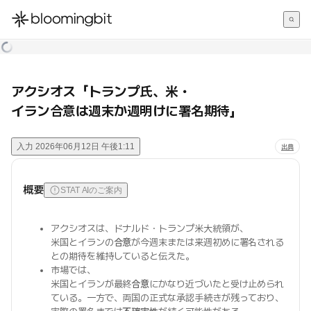
한국어
English
日本語
アクシオス「トランプ氏、米・
イラン合意は週末か週明けに署名期待」
入力
2026年06月12日 午後1:11
出典
概要
STAT AIのご案内
アクシオスは、ドナルド・トランプ米大統領が、
米国とイランの
合意
が今週末または来週初めに署名される
との期待を維持していると伝えた。
市場では、
米国とイランが最終
合意
にかなり近づいたと受け止められ
ている。一方で、両国の正式な承認手続きが残っており、