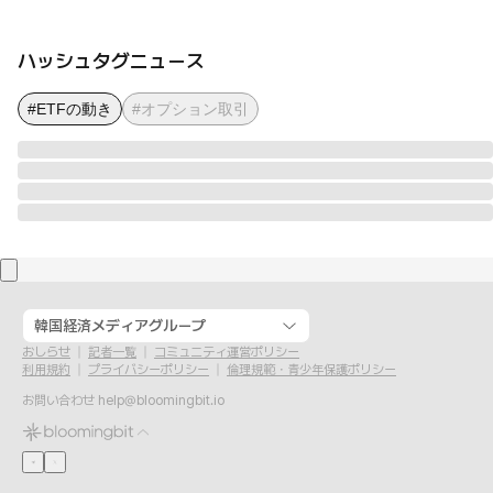
ハッシュタグニュース
#ETFの動き
#オプション取引
韓国経済メディアグループ
おしらせ
記者一覧
コミュニティ運営ポリシー
利用規約
プライバシーポリシー
倫理規範・青少年保護ポリシー
お問い合わせ
help@bloomingbit.io