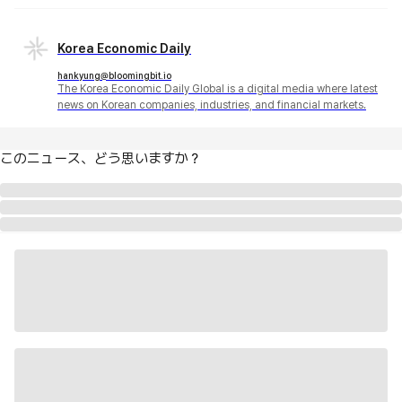
Korea Economic Daily
hankyung@bloomingbit.io
The Korea Economic Daily Global is a digital media where latest
news on Korean companies, industries, and financial markets.
このニュース、どう思いますか？