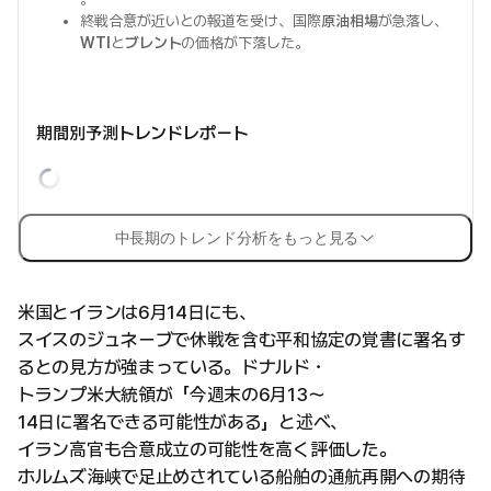
終戦合意が近いとの報道を受け、国際
原油相場
が急落し、
WTI
と
ブレント
の価格が下落した。
期間別予測トレンドレポート
中長期のトレンド分析をもっと見る
米国とイランは6月14日にも、
スイスのジュネーブで休戦を含む平和協定の覚書に署名す
るとの見方が強まっている。ドナルド・
トランプ米大統領が「今週末の6月13〜
14日に署名できる可能性がある」と述べ、
イラン高官も合意成立の可能性を高く評価した。
ホルムズ海峡で足止めされている船舶の通航再開への期待