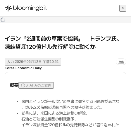
한국어
English
日本語
イラン「2週間前の草案で協議」 トランプ氏、
凍結資産120億ドル先行解除に動くか
入力
2026年06月12日 午前10:51
出典
Korea Economic Daily
概要
STAT AIのご案内
米国とイランが平和協定の覚書に署名する可能性が高まり
、
ホルムズ海峡
の通航再開への期待が強まった。
覚書には、米国による海上封鎖の解除、
石油と石油派生商品の制裁猶予
、
イラン凍結資金
120億ドルの先行解除
などが盛り込まれた
。