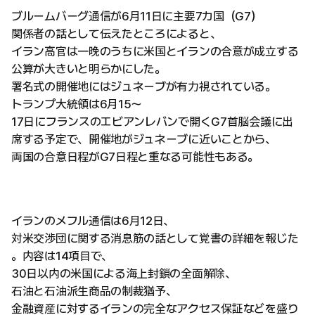
ブルームバーグ通信が6月11日に主要7カ国（G7）
関係者の話として伝えたところによると、
イラン高官は一晩のうちに米国とイランの合意が成立する
公算が大きいと明らかにした。
署名式の開催地にはジュネーブが有力視されている。
トランプ大統領は6月15〜
17日にフランスのエビアンレバンで開くG7首脳会議に出
席する予定で、開催地がジュネーブに近いことから、
両国の合意日程がG7日程と重なる可能性もある。
イランのメフル通信は6月12日、
対米交渉団に関する消息筋の話として覚書の詳細を報じた
。内容は14項目で、
30日以内の米国による海上封鎖の全面解除、
石油と石油派生商品の制裁猶予、
金融資産に対するイランの完全なアクセス保証などを盛り