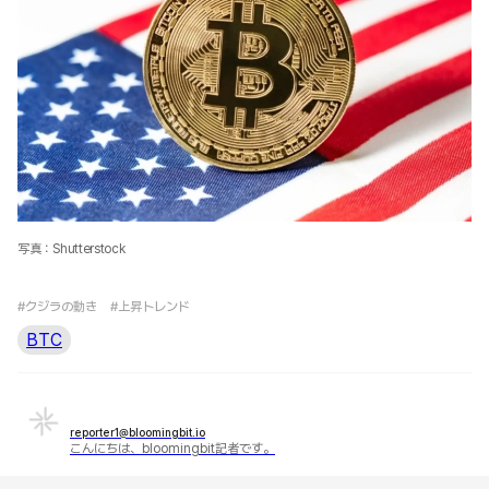
写真：Shutterstock
#クジラの動き
#上昇トレンド
BTC
reporter1@bloomingbit.io
こんにちは、bloomingbit記者です。