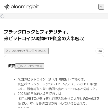
한국어
English
日本語
ブラックロックとフィデリティ、
米ビットコイン現物ETF資金の大半吸収
入力
2026年06月10日 午後3:27
出典
概要
STAT AIのご案内
米国の
ビットコイン（BTC）現物ETF
市場では、
資金がブラックロックのIBITとフィデリティのFBTCに集
中し、勝者総取り型の構図へ変わりつつあると分析した。
2026年1月14日と4月17日には、
IBIT
と
FBTC
がそれぞれ純流入額全体の
大半
と
約3分の2
を
吸収し、中小ETFの立場が縮小していると伝えた。