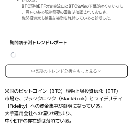
sFOXは、
BTC現物ETFの資金流出
と
BTC価格の下落
が続くなかでも
、意味のある現物需要の回復は確認されておらず、
機関投資家も慎重な姿勢を維持していると診断した。
期間別予測トレンドレポート
中長期のトレンド分析をもっと見る
米国のビットコイン（BTC）現物上場投資信託（ETF）
市場で、ブラックロック（BlackRock）とフィデリティ
（Fidelity）への資金集中が鮮明になっている。
大手運用会社への偏りが強まり、
中小ETFの存在感は薄れている。