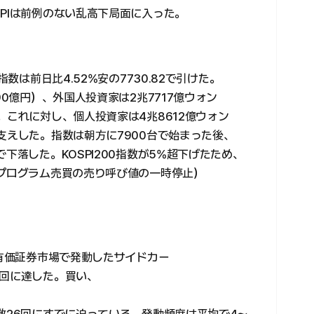
PIは前例のない乱高下局面に入った。
指数は前日比4.52%安の7730.82で引けた。
90億円）、外国人投資家は2兆7717億ウォン
。これに対し、個人投資家は4兆8612億ウォン
支えした。指数は朝方に7900台で始まった後、
下落した。KOSPI200指数が5%超下げたため、
（プログラム売買の売り呼び値の一時停止）
、有価証券市場で発動したサイドカー
4回に達した。買い、