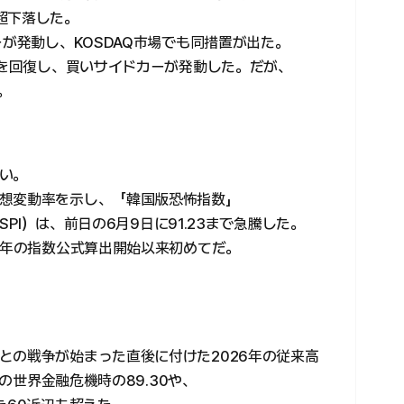
超下落した。
ーが発動し、KOSDAQ市場でも同措置が出た。
台を回復し、買いサイドカーが発動した。だが、
。
い。
想変動率を示し、「韓国版恐怖指数」
OSPI）は、前日の6月9日に91.23まで急騰した。
9年の指数公式算出開始以来初めてだ。
との戦争が始まった直後に付けた2026年の従来高
年の世界金融危機時の89.30や、