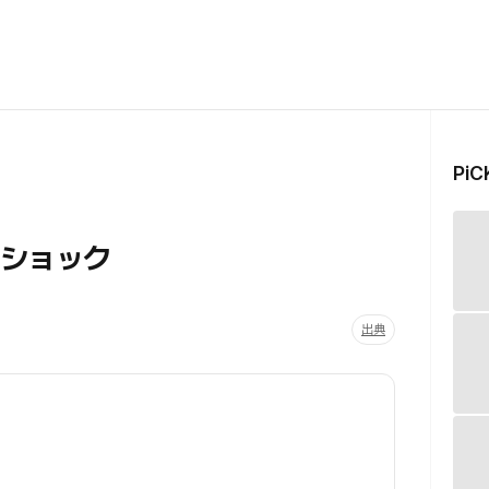
Pi
性ショック
出典