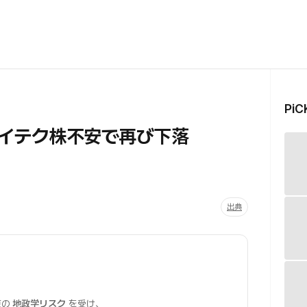
Pi
米ハイテク株不安で再び下落
出典
東の
地政学リスク
を受け、