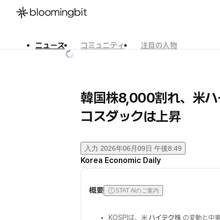
ニュース
コミュニティ
注目の人物
한국어
English
日本語
韓国株8,000割れ、
コスダックは上昇
入力
2026年06月09日 午後8:49
Korea Economic Daily
概要
STAT AIのご案内
KOSPIは、米
ハイテク株
の変動と中