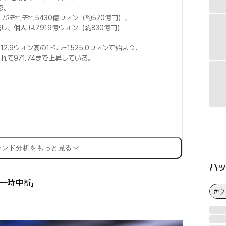
る。
関
がそれぞれ5430億ウォン（約570億円）、
越し、
個人
は7919億ウォン（約830億円）
2.9ウォン高の1ドル=1525.0ウォンで始まり、
れて971.74まで上昇している。
レンド分析をもっと見る
ハ
一時中断」
#