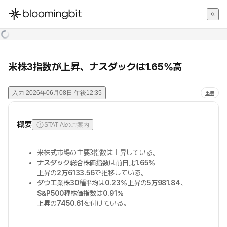
한국어
English
日本語
米株3指数が上昇、ナスダックは1.65%高
入力
2026年06月08日 午後12:35
出典
概要
STAT AIのご案内
米株式市場の主要3指数は上昇している。
ナスダック総合株価指数
は前日比
1.65%
上昇
の
2万6133.56
で推移している。
ダウ工業株30種平均
は
0.23%上昇
の
5万981.84
、
S&P500種株価指数
は
0.91%
上昇
の
7450.61
を付けている。