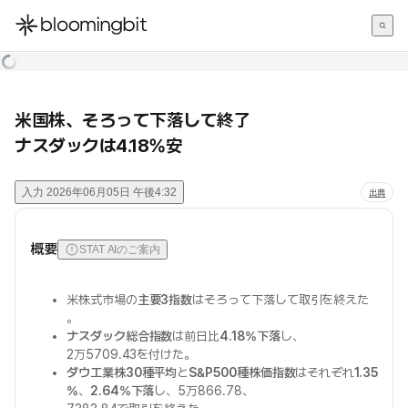
한국어
English
日本語
米国株、そろって下落して終了
ナスダックは4.18%安
入力
2026年06月05日 午後4:32
出典
概要
STAT AIのご案内
米株式市場の
主要3指数
はそろって下落して取引を終えた
。
ナスダック総合指数
は前日比
4.18%下落
し、
2万5709.43を付けた。
ダウ工業株30種平均
と
S&P500種株価指数
はそれぞれ
1.35
%
、
2.64%下落
し、5万866.78、