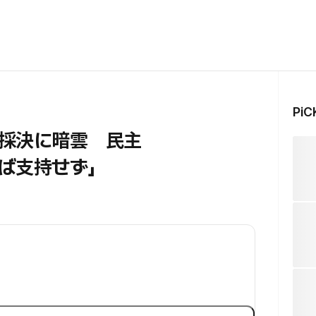
Pi
採決に暗雲 民主
ば支持せず」