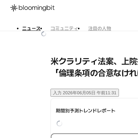
ニュース
コミュニティ
注目の人物
한국어
English
日本語
米クラリティ法案、上院
「倫理条項の合意なけれ
入力
2026年06月05日 午前11:31
期間別予測トレンドレポート