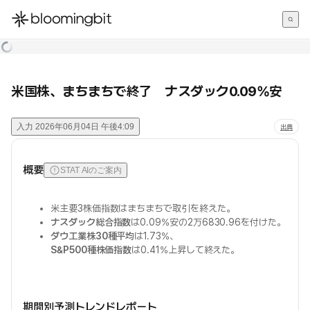
한국어
English
日本語
米国株、まちまちで終了 ナスダック0.09%安
入力
2026年06月04日 午後4:09
出典
概要
STAT AIのご案内
米主要3株価指数はまちまちで取引を終えた。
ナスダック総合指数
は0.09%安の2万6830.96を付けた。
ダウ工業株30種平均
は1.73%、
S&P500種株価指数
は0.41%上昇して終えた。
期間別予測トレンドレポート