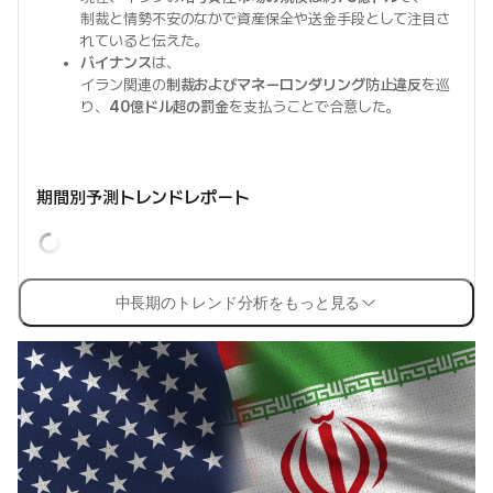
制裁と情勢不安のなかで資産保全や送金手段として注目さ
れていると伝えた。
バイナンス
は、
イラン関連の
制裁およびマネーロンダリング防止違反
を巡
り、
40億ドル超の罰金
を支払うことで合意した。
期間別予測トレンドレポート
中長期のトレンド分析をもっと見る