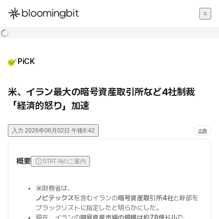
한국어
English
日本語
PiCK
米、イラン最大の暗号資産取引所など4社制裁
「経済的怒り」加速
入力
2026年06月02日 午後6:42
出典
概要
STAT AIのご案内
米財務省は、
ノビテックス
を含むイランの
暗号資産取引所4社
と幹部を
ブラックリストに指定したと明らかにした。
現在、イランの
暗号資産市場の規模は約78億ドル
で、