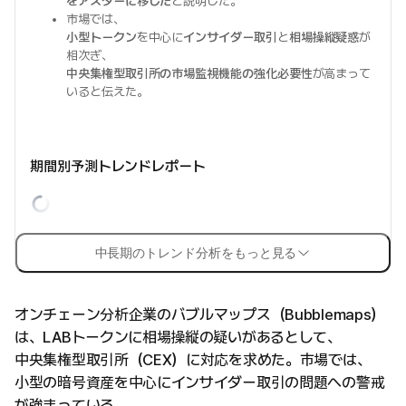
をアスターに移した
と説明した。
市場では、
小型トークン
を中心に
インサイダー取引
と
相場操縦疑惑
が
相次ぎ、
中央集権型取引所の市場監視機能の強化必要性
が高まって
いると伝えた。
期間別予測トレンドレポート
中長期のトレンド分析をもっと見る
オンチェーン分析企業のバブルマップス（Bubblemaps）
は、LABトークンに相場操縦の疑いがあるとして、
中央集権型取引所（CEX）に対応を求めた。市場では、
小型の暗号資産を中心にインサイダー取引の問題への警戒
が強まっている。