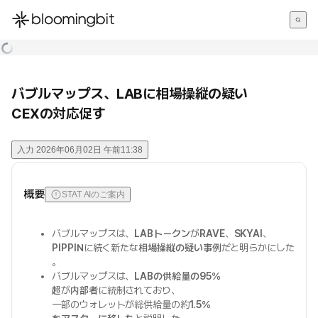
한국어
English
日本語
バブルマップス、LABに相場操縦の疑い
CEXの対応促す
入力
2026年06月02日 午前11:38
概要
STAT AIのご案内
バブルマップスは、
LABトークン
が
RAVE
、
SKYAI
、
PIPPIN
に続く新たな
相場操縦の疑い事例
だと明らかにした
。
バブルマップスは、
LABの供給量の95％
超
が
内部者
に統制されており、
一部のウォレットが総供給量の約
1.5％