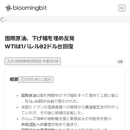
한국어
English
日本語
国際原油、下げ幅を埋め反発
WTIは1バレル92ドル台回復
入力
2026年06月02日 午前10:18
出典
概要
STAT AIのご案内
国際原油
は取引時間中の下げ幅をすべて埋めて上昇に転じ
、
1バレル92ドル台
で取引された。
米国とイランの
交渉
進展への期待から
原油安圧力
がかかっ
ていたが、その後に相場は反転した。
ホルムズ海峡の統制権主張と緊張拡大の可能性を受け、
供給混乱への懸念
が改めて強まり、