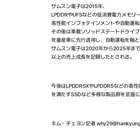
サムスン電子は2015年、
LPDDRやUFSなどの低消費電力メモ
高性能インフォテインメントや自動運転
その後は車載ソリッドステートドライブ（
を量産車に先行適用し、自動運転を軸と
サムスン電子は2020年から2025年
以上の売上成長を記録したとされる。
今後はLPDDR5XやLPDDR5などの高
を満たすSSDなど多様な製品群を武器
キム・チェヨン記者 why29@hankyung