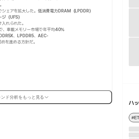
。
でシェアを拡大した。
低消費電力DRAM（LPDDR）
ジ（UFS）
け入れられた。
まで、車載メモリー市場で年平均
40%
DDR5X
、
LPDDR5
、
AEC-
固めを進める方針だ。
レンド分析をもっと見る
ハ
#E