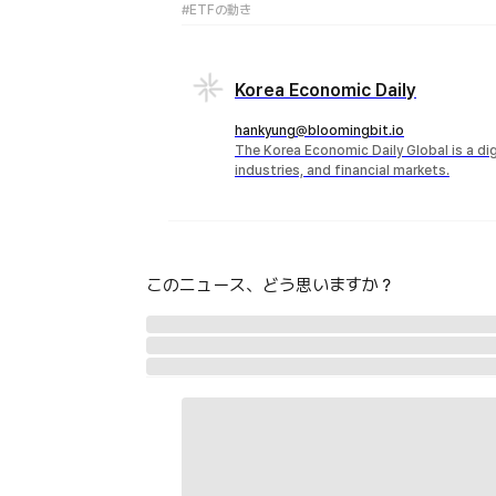
#ETFの動き
Korea Economic Daily
hankyung@bloomingbit.io
The Korea Economic Daily Global is a d
industries, and financial markets.
このニュース、どう思いますか？