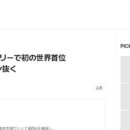
Pi
モリーで初の世界首位
ン抜く
出典
導体市場でシェア
40%
を確保し、