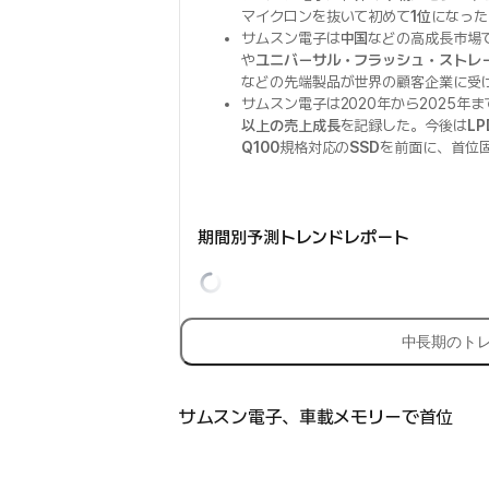
マイクロンを抜いて初めて
1位
になった
サムスン電子は
中国
などの高成長市場
や
ユニバーサル・フラッシュ・ストレー
などの先端製品が世界の顧客企業に受
サムスン電子は2020年から2025年
以上の売上成長
を記録した。今後は
LP
Q100
規格対応の
SSD
を前面に、首位
期間別予測トレンドレポート
中長期のト
サムスン電子、車載メモリーで首位