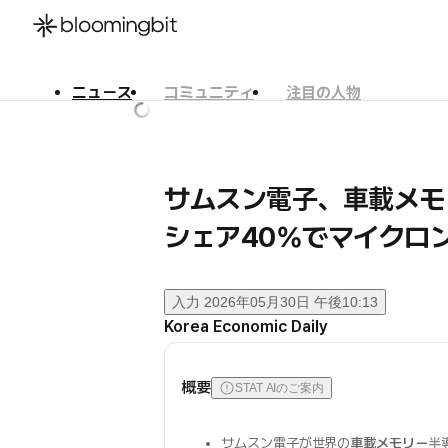
ニュース
コミュニティ
注目の人物
한국어
English
日本語
サムスン電子、車載メ
シェア40%でマイクロ
入力
2026年05月30日 午後10:13
Korea Economic Daily
概要
STAT AIのご案内
サムスン電子が世界の
車載メモリー
半