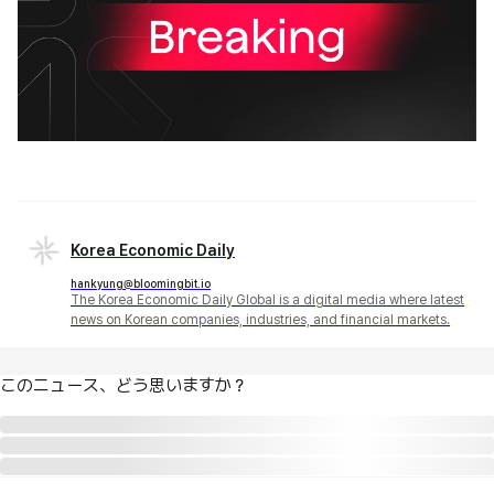
Korea Economic Daily
hankyung@bloomingbit.io
The Korea Economic Daily Global is a digital media where latest
news on Korean companies, industries, and financial markets.
このニュース、どう思いますか？