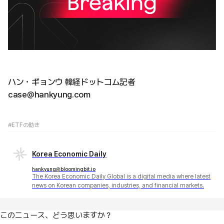
ハン・ギョンウ 韓経ドットコム記者
case@hankyung.com
#ETFの動き
Korea Economic Daily
hankyung@bloomingbit.io
The Korea Economic Daily Global is a digital media where latest
news on Korean companies, industries, and financial markets.
このニュース、どう思いますか？