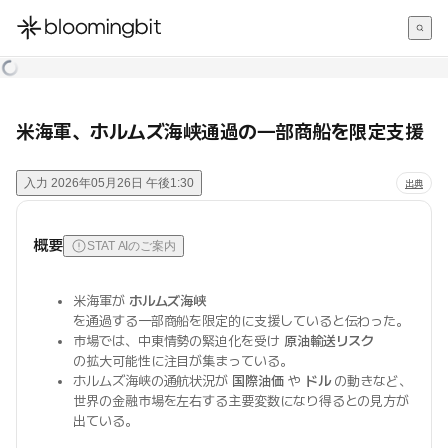
한국어
English
日本語
米海軍、ホルムズ海峡通過の一部商船を限定支援
入力
2026年05月26日 午後1:30
出典
概要
STAT AIのご案内
米海軍が
ホルムズ海峡
を通過する一部商船を限定的に支援していると伝わった。
市場では、中東情勢の緊迫化を受け
原油輸送リスク
の拡大可能性に注目が集まっている。
ホルムズ海峡の通航状況が
国際油価
や
ドル
の動きなど、
世界の金融市場を左右する主要変数になり得るとの見方が
出ている。