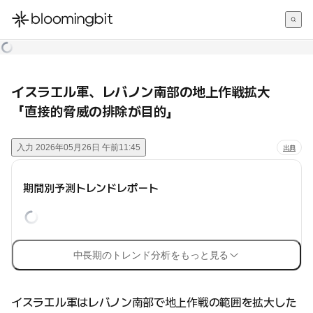
한국어
English
日本語
イスラエル軍、レバノン南部の地上作戦拡大
「直接的脅威の排除が目的」
入力
2026年05月26日 午前11:45
出典
期間別予測トレンドレポート
中長期のトレンド分析をもっと見る
イスラエル軍はレバノン南部で地上作戦の範囲を拡大した