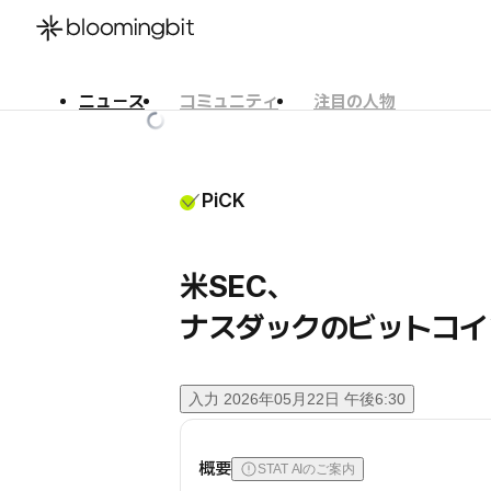
ニュース
コミュニティ
注目の人物
한국어
English
日本語
PiCK
米SEC、
ナスダックのビットコイ
入力
2026年05月22日 午後6:30
概要
STAT AIのご案内