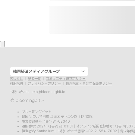
韓国経済メディアグループ
おしらせ
記者一覧
コミュニティ運営ポリシー
利用規約
プライバシーポリシー
倫理規範・青少年保護ポリシー
お問い合わせ
help@bloomingbit.io
ブルーミングビット
韓国 ソウル特別市 江南区 テヘラン路 217 10階
事業登録番号: 484-81-02340
通販番号: 2024-서울강남-01131
|
オンライン新聞登録番号: 서울,아537
担当者名: Sanha Kim
|
お問い合わせ番号: +82-2-554-7002
|
青少年保護