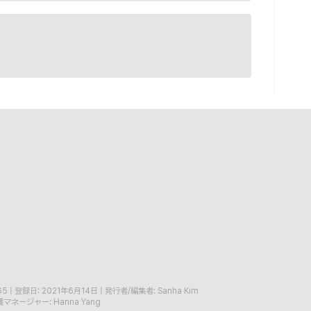
65
|
登録日: 2021年6月14日
|
発行者/編集者: Sanha Kim
マネージャー: Hanna Yang