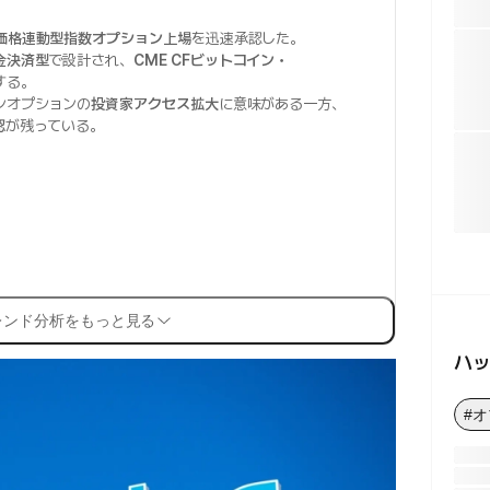
価格連動型指数オプション上場
を迅速承認した。
金決済型
で設計され、
CME CFビットコイン・
する。
ンオプションの
投資家アクセス拡大
に意味がある一方、
認
が残っている。
レンド分析をもっと見る
ハ
#