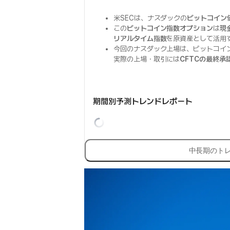
米SECは、ナスダックの
ビットコイン
この
ビットコイン指数オプション
は
現
リアルタイム指数
を原資産として活用
今回のナスダック上場は、ビットコイ
実際の上場・取引には
CFTCの最終承
期間別予測トレンドレポート
中長期のト