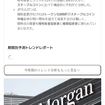
暗号資産エコシステム内での流通に制約が大きく、
ステーブルコイン
に比べて構造的に不利だと分析した。
JPモルガンは、
規制変更がなければ
トークン化MMF
が
ステーブルコイン
市場
全体の
10〜15%
を超えて成長するのは難しく、
現時点の需要も
暗号資産投資家
と
機関投資家
に限られてい
ると伝えた。
期間別予測トレンドレポート
中長期のトレンド分析をもっと見る