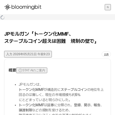
한국어
English
日本語
JPモルガン「トークン化MMF、
ステーブルコイン超えは困難 規制の壁で」
入力
2026年05月21日 午前9:23
出典
概要
STAT AIのご案内
JPモルガンは、
トークン化MMF
が構造的に
ステーブルコイン
の地位を上
回るのは難しく、現在の市場規模も約
5%
にとどまっていると明らかにした。
トークン化MMF
は
証券
に分類され、
登録
、
開示
、
報告
、
譲渡制限
などの規制を受けるため、