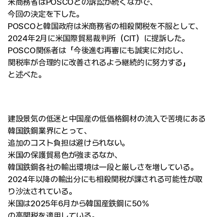
米商務省はPOSCOとの訴訟が続くなかで、
今回の決定を下した。
POSCOと韓国政府は米商務省の相殺関税を不服として、
2024年2月に米国際貿易裁判所（CIT）に提訴した。
POSCO関係者は「今後進む再審にも誠実に対応し、
関税率が合理的に改善されるよう継続的に努力する」
と述べた。
建設景気の低迷と中国産の低価格鋼材の流入で苦境にある
韓国鉄鋼業界にとって、
追加のコスト負担は避けられない。
米国の保護貿易色が強まるなか、
韓国鉄鋼各社の輸出環境は一段と厳しさを増している。
2024年以降の輸出分にも相殺関税が課される可能性が取
り沙汰されている。
米国は2025年6月から韓国産鉄鋼に50%
の高関税を適用している。