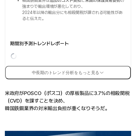
韓国鉄鋼業界は
追加のコスト負担
と
米国の保護貿易姿勢
の
強まりで輸出環境が悪化しており、
2024年以降の輸出分にも相殺関税が課される可能性があ
ると伝えた。
期間別予測トレンドレポート
中長期のトレンド分析をもっと見る
米政府がPOSCO（ポスコ）の厚板製品に3.7%の相殺関税
（CVD）を課すことを決め、
韓国鉄鋼業界の対米輸出負担が重くなりそうだ。