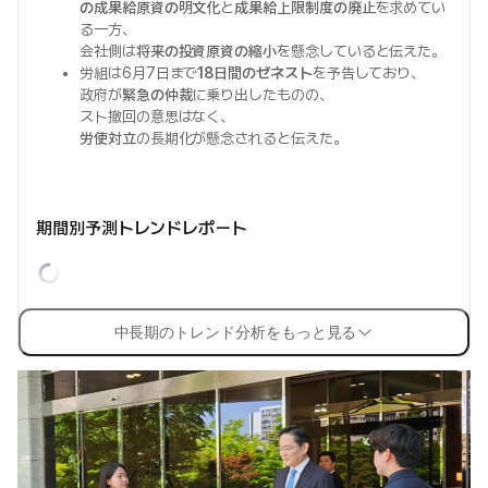
の成果給原資の明文化
と
成果給上限制度の廃止
を求めてい
る一方、
会社側は
将来の投資原資の縮小
を懸念していると伝えた。
労組は6月7日まで
18日間のゼネスト
を予告しており、
政府が
緊急の仲裁
に乗り出したものの、
スト撤回の意思はなく、
労使対立
の長期化が懸念されると伝えた。
期間別予測トレンドレポート
中長期のトレンド分析をもっと見る