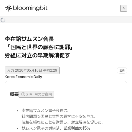
한국어
English
日本語
李在鎔サムスン会長
「国民と世界の顧客に謝罪」
労組に対立の早期解消促す
入力
2026年05月16日 午前2:29
出典
Korea Economic Daily
概要
STAT AIのご案内
李在鎔サムスン電子会長は、
社内問題で国民と世界の顧客に不安を与え、
信頼を損ねたことを謝罪し、
対立解消
を促した。
サムスン電子の労組は、
営業利益の15%