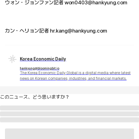
ウォン・ジョンファン記者 won0403@hankyung.com
カン・ヘリョン記者 hr.kang@hankyung.com
Korea Economic Daily
hankyung@bloomingbit.io
The Korea Economic Daily Global is a digital media where latest
news on Korean companies, industries, and financial markets.
このニュース、どう思いますか？