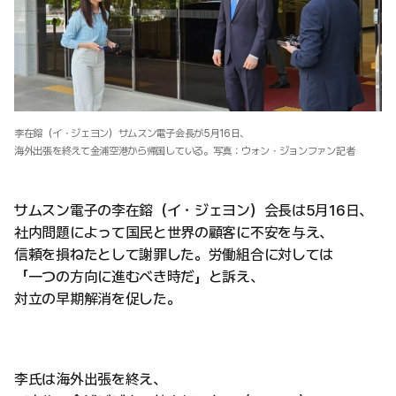
李在鎔（イ・ジェヨン）サムスン電子会長が5月16日、
海外出張を終えて金浦空港から帰国している。写真：ウォン・ジョンファン記者
サムスン電子の李在鎔（イ・ジェヨン）会長は5月16日、
社内問題によって国民と世界の顧客に不安を与え、
信頼を損ねたとして謝罪した。労働組合に対しては
「一つの方向に進むべき時だ」と訴え、
対立の早期解消を促した。
李氏は海外出張を終え、