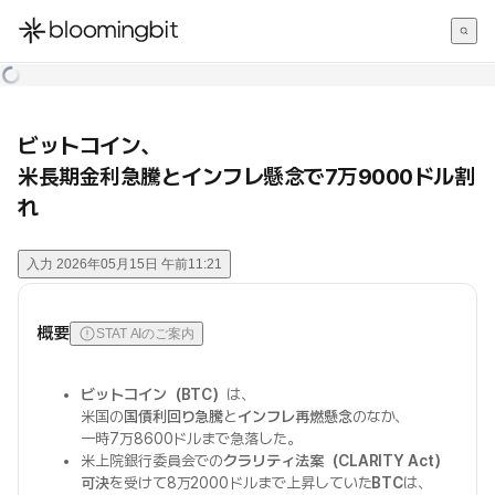
한국어
English
日本語
ビットコイン、
米長期金利急騰とインフレ懸念で7万9000ドル割
れ
入力
2026年05月15日 午前11:21
概要
STAT AIのご案内
ビットコイン（BTC）
は、
米国の
国債利回り急騰
と
インフレ再燃懸念
のなか、
一時7万8600ドルまで急落した。
米上院銀行委員会での
クラリティ法案（CLARITY Act）
可決
を受けて8万2000ドルまで上昇していた
BTC
は、