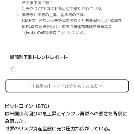
その後下落に転じ、
足元では7万9000ドル近辺で取引されている。
国際原油価格の上昇
、
金価格の下落
、
CMEフェドウォッチで年内少なくとも1回の利上げ確率を
50%織り込み
を受け、市場は
米連邦準備制度理事会
（Fed）の政策運営
に注目している。
期間別予測トレンドレポート
中長期のトレンド分析をもっと見る
ビットコイン（BTC）
は米国債利回りの急上昇とインフレ再燃への懸念を背景に
急落した。
世界のリスク資産全般に売り圧力が広がっている。