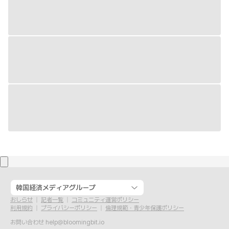
韓国経済メディアグループ
おしらせ
記者一覧
コミュニティ運営ポリシー
利用規約
プライバシーポリシー
倫理規範・青少年保護ポリシー
お問い合わせ
help@bloomingbit.io