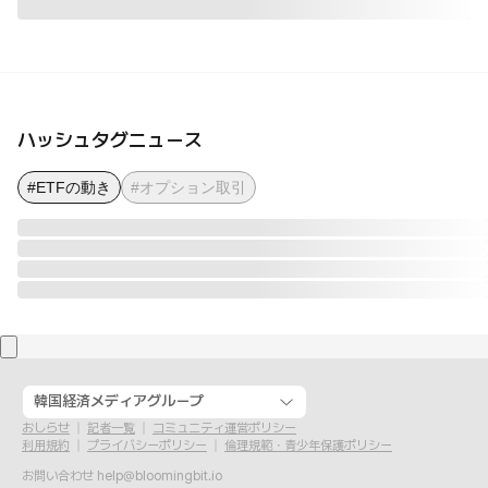
ハッシュタグニュース
#ETFの動き
#オプション取引
韓国経済メディアグループ
おしらせ
記者一覧
コミュニティ運営ポリシー
利用規約
プライバシーポリシー
倫理規範・青少年保護ポリシー
お問い合わせ
help@bloomingbit.io