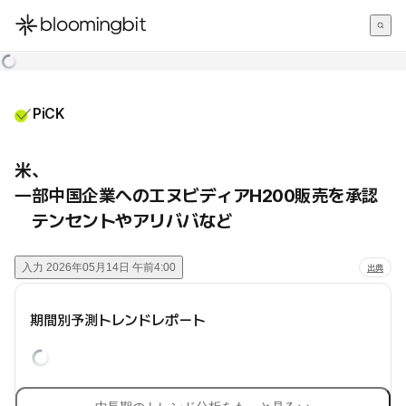
한국어
English
日本語
PiCK
米、
一部中国企業へのエヌビディアH200販売を承認
テンセントやアリババなど
入力
2026年05月14日 午前4:00
出典
期間別予測トレンドレポート