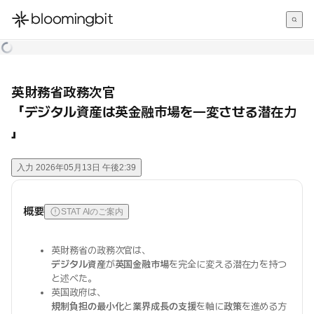
한국어
English
日本語
英財務省政務次官
「デジタル資産は英金融市場を一変させる潜在力
」
入力
2026年05月13日 午後2:39
概要
STAT AIのご案内
英財務省の政務次官は、
デジタル資産
が
英国金融市場
を完全に変える潜在力を持つ
と述べた。
英国政府は、
規制負担の最小化
と
業界成長の支援
を軸に
政策
を進める方