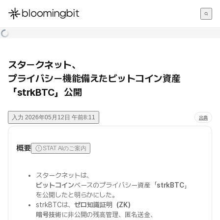
한국어
English
日本語
スタークネット、
プライバシー機能備えたビットコイン資産
「strkBTC」公開
入力
2026年05月12日 午前8:11
出典
概要
STAT AIのご案内
スタークネットは、
ビットコイン
ベースのプライバシー資産「
strkBTC
」
を公開したと明らかにした。
strkBTCは、
ゼロ知識証明（ZK）
暗号技術
に非公開の残高管理、匿名送金、