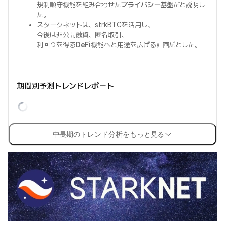
規制順守機能を組み合わせた
プライバシー基盤
だと説明し
た。
スタークネットは、strkBTCを活用し、
今後は非公開融資、匿名取引、
利回りを得る
DeFi
機能へと用途を広げる計画だとした。
期間別予測トレンドレポート
中長期のトレンド分析をもっと見る