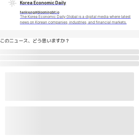
Korea Economic Daily
hankyung@bloomingbit.io
The Korea Economic Daily Global is a digital media where latest
news on Korean companies, industries, and financial markets.
このニュース、どう思いますか？