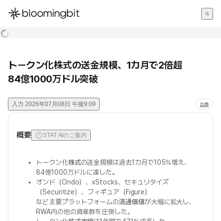
한국어
English
日本語
トークン化株式の送金規模、1カ月で2倍超
84億1000万ドル突破
入力
2026年07月08日 午後9:09
出典
概要
STAT AIのご案内
トークン化
株式
の送金規模は過去1カ月で105%増え、
84億1000万ドルに達した。
オンド（Ondo）、xStocks、セキュリタイズ
（Securitize）、フィギュア（Figure）
など主要プラットフォームの
流通価値
が大幅に拡大し、
RWA内の他の資産群を圧倒した。