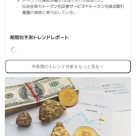
トークン化
株式市場
は1年間で471%成長した。
伝統金融も
トークン化証券サービス
や
トークン化株式取引
基盤
の構築に乗り出している。
期間別予測トレンドレポート
中長期のトレンド分析をもっと見る