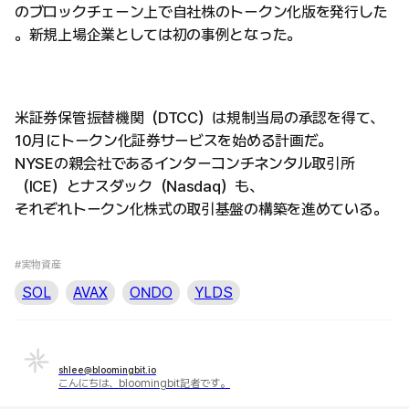
のブロックチェーン上で自社株のトークン化版を発行した
。新規上場企業としては初の事例となった。
米証券保管振替機関（DTCC）は規制当局の承認を得て、
10月にトークン化証券サービスを始める計画だ。
NYSEの親会社であるインターコンチネンタル取引所
（ICE）とナスダック（Nasdaq）も、
それぞれトークン化株式の取引基盤の構築を進めている。
#実物資産
SOL
AVAX
ONDO
YLDS
shlee@bloomingbit.io
こんにちは、bloomingbit記者です。