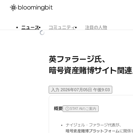
ニュース
コミュニティ
注目の人物
한국어
English
日本語
英ファラージ氏、
暗号資産賭博サイト関連
入力
2026年07月05日 午後9:03
概要
STAT AIのご案内
ナイジェル・ファラージ代表が、
暗号資産賭博プラットフォーム
に関係