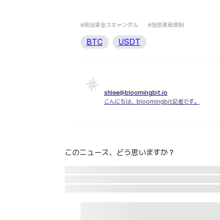
#政治資金スキャンダル
#仮想資産規制
BTC
USDT
shlee@bloomingbit.io
こんにちは、bloomingbit記者です。
このニュース、どう思いますか？