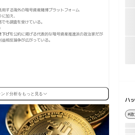
活用する海外の暗号資産賭博プラットフォーム
りに加え、
惑でも調査を受けている。
）
き下げ
を公約に掲げる代表的な暗号資産推進派の政治家だが
利益相反論争が広がっている。
レンド分析をもっと見る
ハ
#