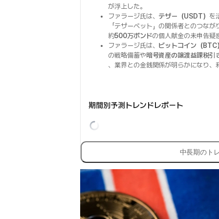
が浮上した。
ファラージ氏は、
テザー（USDT）
を
「テザーベット」の関係者とのつなが
約
500万ポンド
の個人献金の未申告疑
ファラージ氏は、
ビットコイン（BTC
の戦略備蓄や
暗号資産の譲渡益課税引
、業界との金銭関係が明らかになり、
期間別予測トレンドレポート
中長期のト