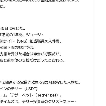
る人物から数年にわたり金銭支援を受けながら、
た。
月5日に報じた。
する前の1年間、ジョージ・
流サイト（SNS）担当職員の人件費、
英国下院の規定では、
る支援を受けた場合は申告が必要だが、
費と航空便の支援だけだったとされる。
洗浄に関連する電信詐欺罪で8カ月服役した人物だ。
インのテザー（USDT）
「テザーベット（Tether bet）」
タイムズは、テザー投資家のクリストファー・