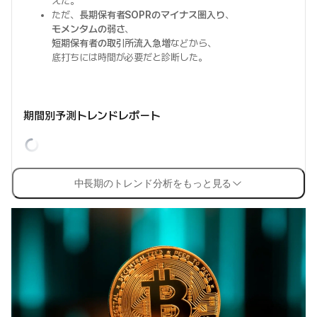
えた。
ただ、
長期保有者SOPRのマイナス圏入り
、
モメンタムの弱さ
、
短期保有者の取引所流入急増
などから、
底打ちには時間が必要だと診断した。
期間別予測トレンドレポート
中長期のトレンド分析をもっと見る