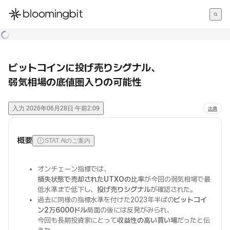
한국어
English
日本語
ビットコインに投げ売りシグナル、
弱気相場の底値圏入りの可能性
入力
2026年06月28日 午前2:09
出典
概要
STAT AIのご案内
オンチェーン指標では、
損失状態で売却されたUTXOの比率
が今回の弱気相場で最
低水準まで低下し、
投げ売りシグナル
が確認された。
過去に同様の指標水準を付けた2023年半ばの
ビットコイ
ン2万6000ドル
局面の後には反発がみられ、
今回も長期投資家にとって
収益性の高い買い場
だったと伝