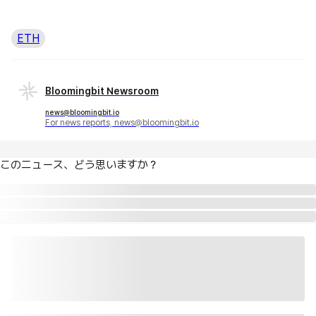
ETH
Bloomingbit Newsroom
news@bloomingbit.io
For news reports, news@bloomingbit.io
このニュース、どう思いますか？